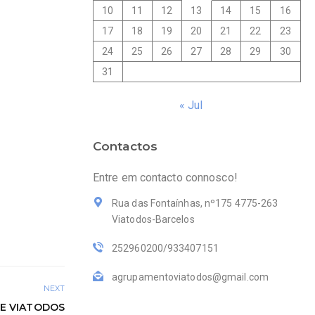
10
11
12
13
14
15
16
17
18
19
20
21
22
23
24
25
26
27
28
29
30
31
« Jul
Contactos
Entre em contacto connosco!
Rua das Fontaínhas, nº175 4775-263
Viatodos-Barcelos
252960200/933407151
agrupamentoviatodos@gmail.com
NEXT
DE VIATODOS