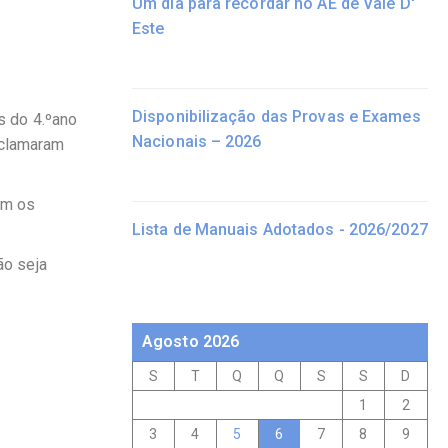
Um dia para recordar no AE de Vale D'
Este
Disponibilização das Provas e Exames
s do 4.ºano
Nacionais – 2026
eclamaram
em os
Lista de Manuais Adotados - 2026/2027
ão seja
Agosto 2026
S
T
Q
Q
S
S
D
1
2
3
4
5
6
7
8
9