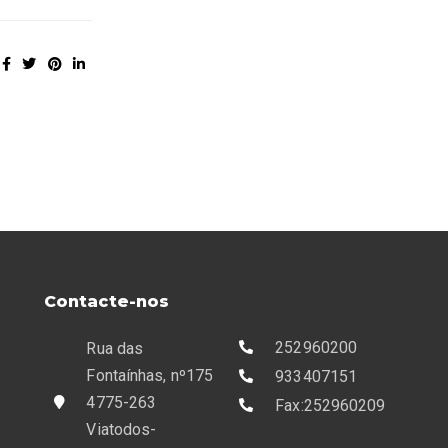
Contacte-nos
252960200
Rua das
Fontaínhas, nº175
933407151
4775-263
Fax:252960209
Viatodos-