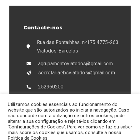
Contacte-nos
Rua das Fontaínhas, nº175 4775-263
Viatodos-Barcelos
agrupamentoviatodos@gmail.com
secretariaebsviatodos@gmail.com
252960200
933407151
Utilizamos cookies essenciais ao funcionamento do
Fax:252960209
website que são autorizados ao iniciar a navegação. Caso
não concorde com a utilização de outros cookies, pode
alterar a sua configuração e rejeitá-los clicando em
'Configurações de Cookies'. Para ver como se faz ou saber
mais sobre os cookies que usamos, consulte a nossa
Política de Cookies.
Agrupamento de Escolas de Vale D’Este