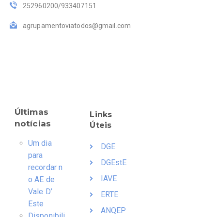
252960200/933407151
agrupamentoviatodos@gmail.com
Últimas
Links
notícias
Úteis
Um dia
DGE
para
DGEstE
recordar n
IAVE
o AE de
Vale D’
ERTE
Este
ANQEP
Disponibili