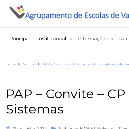
Principal
Institucional
Informações
Rec
Home
Noticias
PAP – Convite – CP Técnico de Informática-Sistema
PAP – Convite – CP
Sistemas
20 de Junho, 2024
Destaques
,
EQAVET
,
Noticias
by