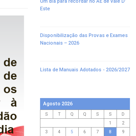
Um dia para recordar no AE de Vale D'
Este
Disponibilização das Provas e Exames
Nacionais – 2026
Lista de Manuais Adotados - 2026/2027
Agosto 2026
S
T
Q
Q
S
S
D
1
2
3
4
5
6
7
8
9