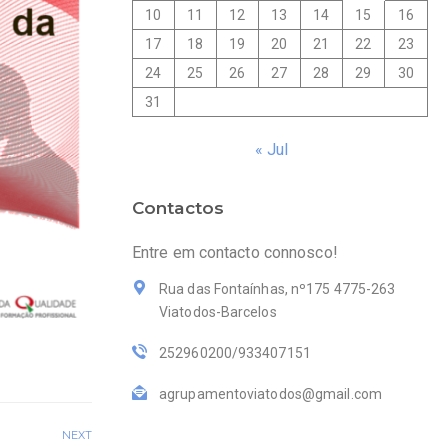
10
11
12
13
14
15
16
17
18
19
20
21
22
23
24
25
26
27
28
29
30
31
« Jul
Contactos
Entre em contacto connosco!
Rua das Fontaínhas, nº175 4775-263
Viatodos-Barcelos
252960200/933407151
agrupamentoviatodos@gmail.com
NEXT