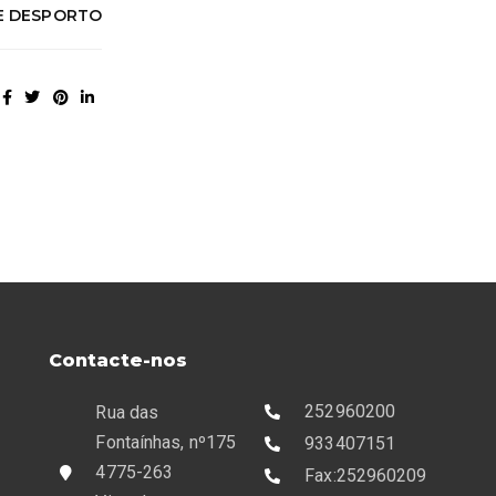
DE DESPORTO
Contacte-nos
252960200
Rua das
Fontaínhas, nº175
933407151
4775-263
Fax:252960209