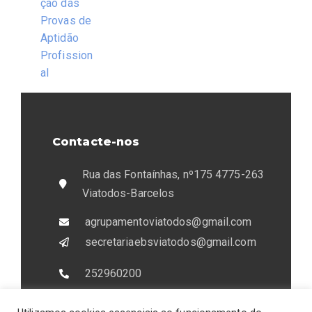
ção das
Provas de
Aptidão
Profission
al
Contacte-nos
Rua das Fontaínhas, nº175 4775-263
Viatodos-Barcelos
agrupamentoviatodos@gmail.com
secretariaebsviatodos@gmail.com
252960200
933407151