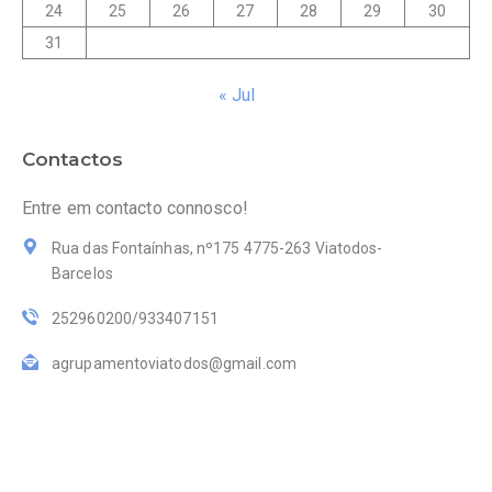
24
25
26
27
28
29
30
31
« Jul
Contactos
Entre em contacto connosco!
Rua das Fontaínhas, nº175 4775-263 Viatodos-
Barcelos
252960200/933407151
agrupamentoviatodos@gmail.com