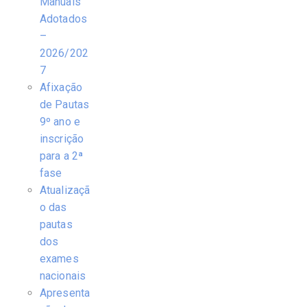
Manuais
Adotados
–
2026/202
7
Afixação
de Pautas
9º ano e
inscrição
para a 2ª
fase
Atualizaçã
o das
pautas
dos
exames
nacionais
Apresenta