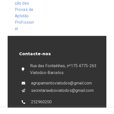
ção das
Provas de
Aptidão
Profission
al
Contacte-nos
Rua das Fontaínhas, nº175 4775-263
Viatodos-Barcelos
agrupamentoviatodos@gmail.com
secretariaebsviatodos@gmail.com
252960200
933407151