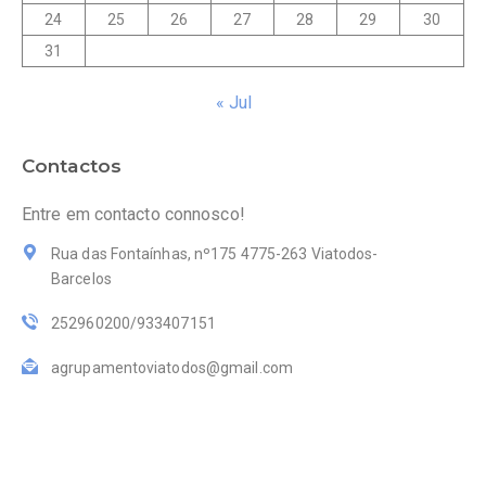
24
25
26
27
28
29
30
31
« Jul
Contactos
Entre em contacto connosco!
Rua das Fontaínhas, nº175 4775-263 Viatodos-
Barcelos
252960200/933407151
agrupamentoviatodos@gmail.com