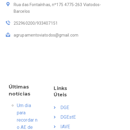
Rua das Fontaínhas, nº175 4775-263 Viatodos-
Barcelos
252960200/933407151
agrupamentoviatodos@gmail.com
Últimas
Links
notícias
Úteis
Um dia
DGE
para
DGEstE
recordar n
IAVE
o AE de