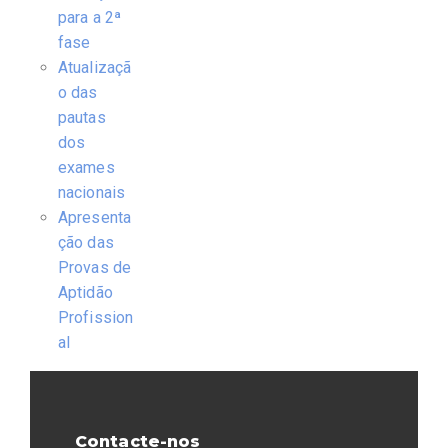
para a 2ª
fase
Atualizaçã
o das
pautas
dos
exames
nacionais
Apresenta
ção das
Provas de
Aptidão
Profission
al
Contacte-nos