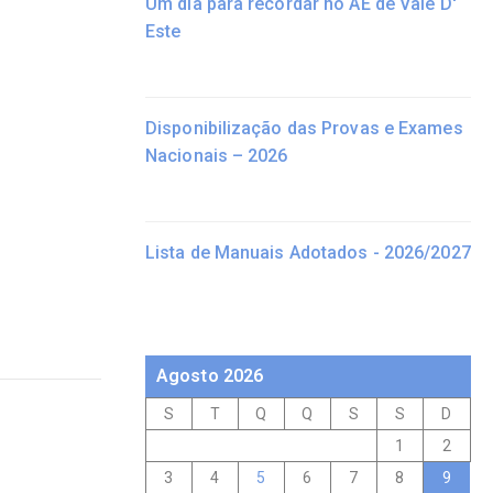
Um dia para recordar no AE de Vale D'
Este
Disponibilização das Provas e Exames
Nacionais – 2026
Lista de Manuais Adotados - 2026/2027
Agosto 2026
S
T
Q
Q
S
S
D
1
2
3
4
5
6
7
8
9