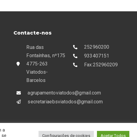
Contacte-nos
252960200
Rua das
Fontaínhas, nº175
933407151
4775-263
Fax:252960209
Viatodos-
Barcelos
agrupamentoviatodos@gmail.com
secretariaebsviatodos@gmail.com
m a
© 2023 Todos os Direitos Reservado
o se
Configurações de cookies
Aceitar Todos