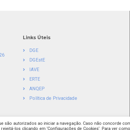
Links Úteis
DGE
026
DGEstE
IAVE
ERTE
ANQEP
Política de Privacidade
ue são autorizados ao iniciar a navegação. Caso não concorde co
e rejeitá-los clicando em 'Configurações de Cookies'. Para ver com