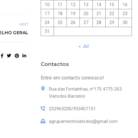
10
11
12
13
14
15
16
17
18
19
20
21
22
23
24
25
26
27
28
29
30
NEXT
31
ELHO GERAL
« Jul
Contactos
Entre em contacto connosco!
Rua das Fontaínhas, nº175 4775-263
Viatodos-Barcelos
252960200/933407151
agrupamentoviatodos@gmail.com