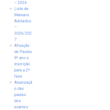
– 2026
Lista de
Manuais
Adotados
–
2026/202
7
Afixação
de Pautas
9º ano e
inscrição
para a 2ª
fase
Atualizaçã
o das
pautas
dos
exames