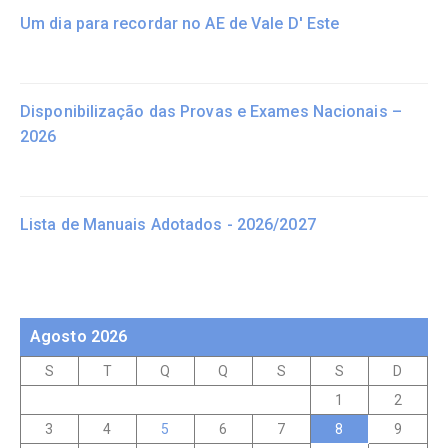
Um dia para recordar no AE de Vale D' Este
Disponibilização das Provas e Exames Nacionais –
2026
Lista de Manuais Adotados - 2026/2027
Agosto 2026
S
T
Q
Q
S
S
D
1
2
3
4
5
6
7
8
9