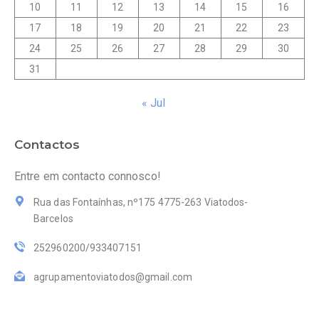
10
11
12
13
14
15
16
17
18
19
20
21
22
23
24
25
26
27
28
29
30
31
« Jul
Contactos
Entre em contacto connosco!
Rua das Fontaínhas, nº175 4775-263 Viatodos-
Barcelos
252960200/933407151
agrupamentoviatodos@gmail.com