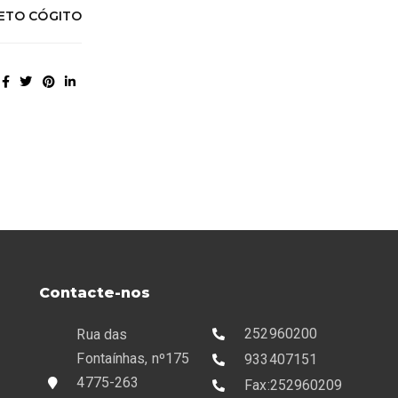
JETO CÓGITO
Contacte-nos
252960200
Rua das
Fontaínhas, nº175
933407151
4775-263
Fax:252960209