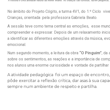
“A filosofia é uma atividade natural da mente infantil. As crianças são curiosas, fazem pergunta
No âmbito do Projeto Cógito, a turma 4V1, do 1.º Ciclo vive
Crianças, orientada pela professora Gabriela Beato.
A sessão teve como tema central as emoções, esse mundo int
compreender e expressar. Depois de um relaxamento inicia
a identificar as diferentes emoções através da música, ev
emocional.
Num segundo momento, a leitura da obra
“O Pinguim”
, da
sobre os sentimentos, as reações e a importância de compr
nos alunos uma enorme curiosidade e vontade de partilhar 
A atividade pedagógica foi um espaço de encontro
pôde exercitar a reflexão crítica, dar asas à sua ca
sempre num ambiente de respeito e partilha.