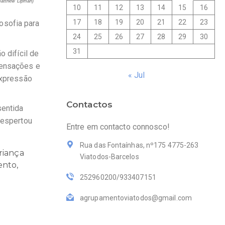
atthew Lipman)
10
11
12
13
14
15
16
17
18
19
20
21
22
23
losofia para
24
25
26
27
28
29
30
31
 difícil de
sensações e
« Jul
expressão
Contactos
sentida
despertou
Entre em contacto connosco!
Rua das Fontaínhas, nº175 4775-263
riança
Viatodos-Barcelos
ento,
252960200/933407151
agrupamentoviatodos@gmail.com