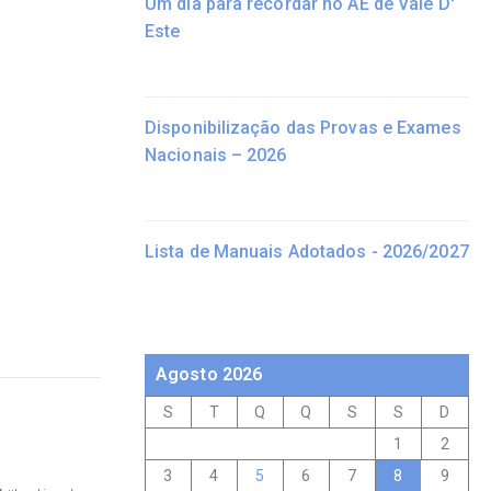
Um dia para recordar no AE de Vale D'
Este
Disponibilização das Provas e Exames
Nacionais – 2026
Lista de Manuais Adotados - 2026/2027
Agosto 2026
S
T
Q
Q
S
S
D
1
2
3
4
5
6
7
8
9