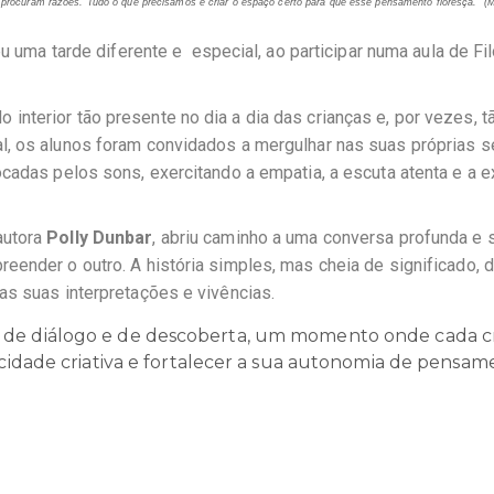
s, procuram razões. Tudo o que precisamos é criar o espaço certo para que esse pensamento floresça.” (
M
u uma tarde diferente e especial, ao participar numa aula de Fi
erior tão presente no dia a dia das crianças e, por vezes, tão
l, os alunos foram convidados a mergulhar nas suas próprias 
ocadas pelos sons, exercitando a empatia, a escuta atenta e a 
 autora
Polly Dunbar
, abriu caminho a uma conversa profunda e 
eender o outro. A história simples, mas cheia de significado, 
as suas interpretações e vivências.
, de diálogo e de descoberta, um momento onde cada c
pacidade criativa e fortalecer a sua autonomia de pensam