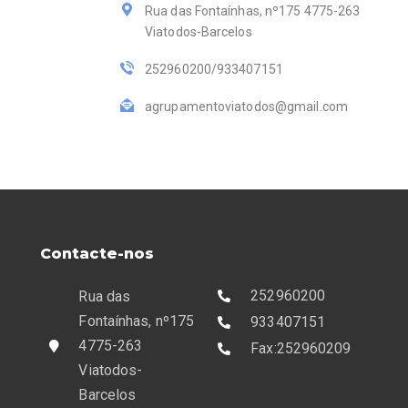
Rua das Fontaínhas, nº175 4775-263
Viatodos-Barcelos
252960200/933407151
agrupamentoviatodos@gmail.com
Contacte-nos
252960200
Rua das
Fontaínhas, nº175
933407151
4775-263
Fax:252960209
Viatodos-
Barcelos