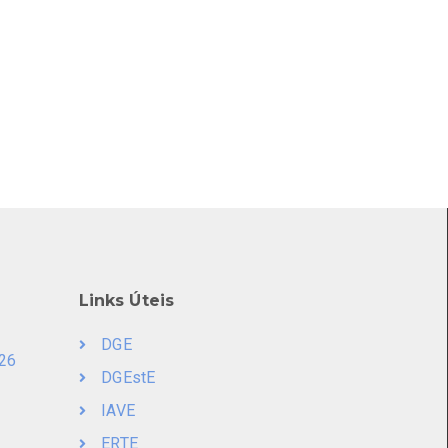
Links Úteis
DGE
026
DGEstE
IAVE
ERTE