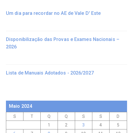
Um dia para recordar no AE de Vale D' Este
Disponibilização das Provas e Exames Nacionais –
2026
Lista de Manuais Adotados - 2026/2027
Maio 2024
S
T
Q
Q
S
S
D
1
2
3
4
5