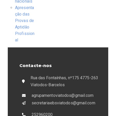
nacionais
Apresenta
ção das
Provas de
Aptidão
Profission
al
Contacte-nos
Rua das Fontaínhas, nº175 4775-263
Viatodos-Barcelos
agrupamentoviatodos@gmail.com
secretariaebsviatodos@gmail.com
252960200