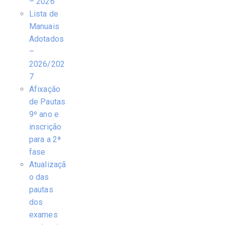
– 2026
Lista de
Manuais
Adotados
–
2026/202
7
Afixação
de Pautas
9º ano e
inscrição
para a 2ª
fase
Atualizaçã
o das
pautas
dos
exames