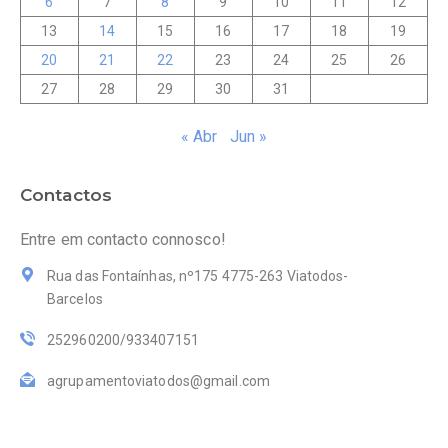
6
7
8
9
10
11
12
13
14
15
16
17
18
19
20
21
22
23
24
25
26
27
28
29
30
31
« Abr
Jun »
Contactos
Entre em contacto connosco!
Rua das Fontaínhas, nº175 4775-263 Viatodos-
Barcelos
252960200/933407151
agrupamentoviatodos@gmail.com