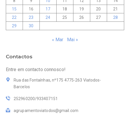
8
9
10
11
12
13
14
15
16
17
18
19
20
21
22
23
24
25
26
27
28
29
30
« Mar
Mai »
Contactos
Entre em contacto connosco!
Rua das Fontaínhas, nº175 4775-263 Viatodos-
Barcelos
252960200/933407151
agrupamentoviatodos@gmail.com