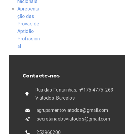
nacionais
Apresenta
ção das
Provas de
Aptidão
Profission
al
Contacte-nos
Rua das Fontaínhas, nº175 4775-263
Viatodos-Barcelos
agrupamentoviatodos@gmail.com
secretariaebsviatodos@gmail.com
252960200