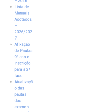
– 2026
Lista de
Manuais
Adotados
–
2026/202
7
Afixação
de Pautas
9º ano e
inscrição
para a 2ª
fase
Atualizaçã
o das
pautas
dos
exames