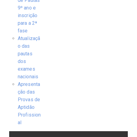
de Pautas
9º ano e
inscrição
para a 2ª
fase
Atualizaçã
o das
pautas
dos
exames
nacionais
Apresenta
ção das
Provas de
Aptidão
Profission
al