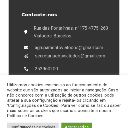
Contacte-nos
Rua das Fontaínhas, nº175 4775-263
Viatodos-Barcelos
agrupamentoviatodos@gmail.com
secretariaebsviatodos@gmail.com
252960200
933407151
Utilizamos cookies essenciais ao funcionamento do
Fax:252960209
website que são autorizados ao iniciar a navegação. Caso
não concorde com a utilização de outros cookies, pode
alterar a sua configuração e rejeitá-los clicando em
'Configurações de Cookies'. Para ver como se faz ou saber
mais sobre os cookies que usamos, consulte a nossa
Política de Cookies.
Agrupamento de Escolas de Vale D’Este
Configurações de cookies
Aceitar Todos
© 2023 Todos os Direitos Reservado