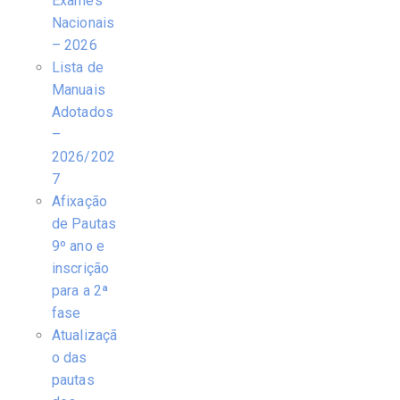
Exames
Nacionais
– 2026
Lista de
Manuais
Adotados
–
2026/202
7
Afixação
de Pautas
9º ano e
inscrição
para a 2ª
fase
Atualizaçã
o das
pautas