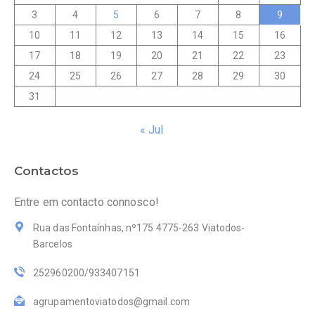
3
4
5
6
7
8
9
10
11
12
13
14
15
16
17
18
19
20
21
22
23
24
25
26
27
28
29
30
31
« Jul
Contactos
Entre em contacto connosco!
Rua das Fontaínhas, nº175 4775-263 Viatodos-
Barcelos
252960200/933407151
agrupamentoviatodos@gmail.com