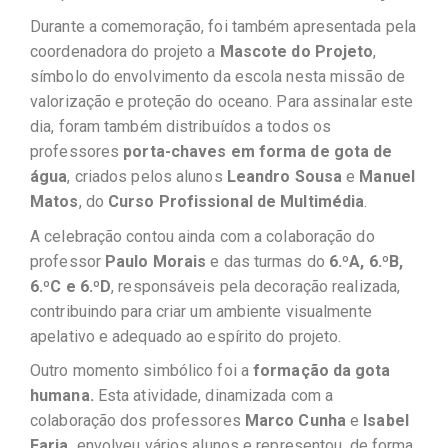
Durante a comemoração, foi também apresentada pela
coordenadora do projeto a
Mascote do Projeto
,
símbolo do envolvimento da escola nesta missão de
valorização e proteção do oceano. Para assinalar este
dia, foram também distribuídos a todos os
professores
porta-chaves em forma de gota de
água
, criados pelos alunos
Leandro Sousa
e
Manuel
Matos
, do
Curso Profissional de Multimédia
.
A celebração contou ainda com a colaboração do
professor
Paulo Morais
e das turmas do
6.ºA, 6.ºB,
6.ºC e 6.ºD
, responsáveis pela decoração realizada,
contribuindo para criar um ambiente visualmente
apelativo e adequado ao espírito do projeto.
Outro momento simbólico foi a
formação da gota
humana.
Esta atividade, dinamizada com a
colaboração dos professores
Marco Cunha
e
Isabel
Faria,
envolveu vários alunos e representou, de forma