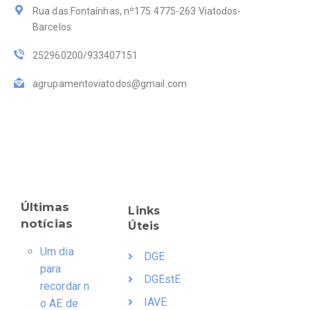
Rua das Fontaínhas, nº175 4775-263 Viatodos-
Barcelos
252960200/933407151
agrupamentoviatodos@gmail.com
Últimas
Links
notícias
Úteis
Um dia
DGE
para
DGEstE
recordar n
IAVE
o AE de