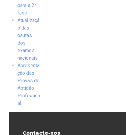
para a 2ª
fase
Atualizaçã
o das
pautas
dos
exames
nacionais
Apresenta
ção das
Provas de
Aptidão
Profission
al
Contacte-nos